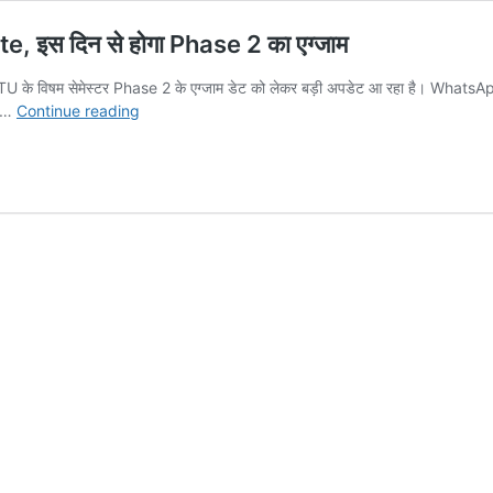
इस दिन से होगा Phase 2 का एग्जाम
KTU के विषम सेमेस्टर Phase 2 के एग्जाम डेट को लेकर बड़ी अपडेट आ रहा है। Wha
AKTU
ो …
Continue reading
Exam
Date
2025:
आ
गया
Official
Date,
इस
दिन
से
होगा
Phase
2
का
एग्जाम