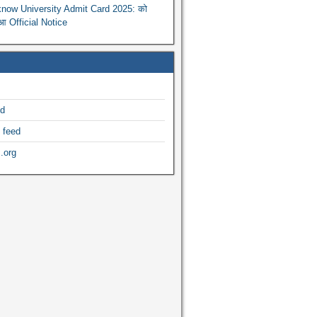
now University Admit Card 2025: को
ुआ Official Notice
ed
 feed
.org