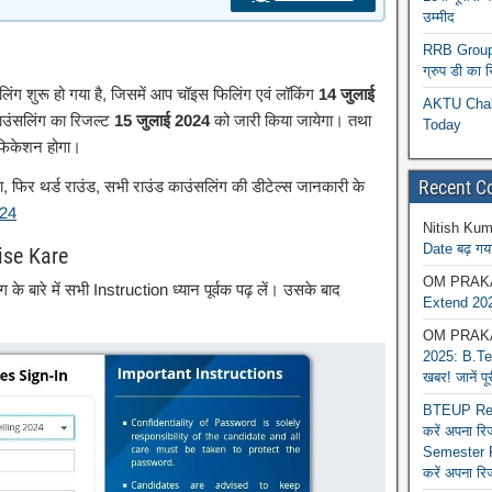
उम्मीद
RRB Group D
ग्रुप डी का 
लिंग शुरू हो गया है, जिसमें आप चॉइस फिलिंग एवं लॉकिंग
14 जुलाई
AKTU Chall
ाउंसलिंग का रिजल्ट
15 जुलाई 2024
को जारी किया जायेगा। तथा
Today
रीफिकेशन होगा।
Recent 
गा, फिर थर्ड राउंड, सभी राउंड काउंसलिंग की डीटेल्स जानकारी के
24
Nitish Kum
Date बढ़ गया
ise Kare
OM PRAK
 के बारे में सभी Instruction ध्यान पूर्वक पढ़ लें। उसके बाद
Extend 202
OM PRAK
2025: B.Tec
खबर! जानें प
BTEUP Reva
करें अपना र
Semester R
करें अपना रि