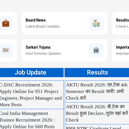
Board News
Results
Latest Board Updates
Check L
Sarkari Yojana
Import
Govt Scheme Updates
Importan
Job Update
Results
C-DAC Recruitment 2026:
AKTU Result 2026: एम.टेक 4th
Apply Online for 951 Project
Semester का Result जारी! अभी
Engineer, Project Manager and
Check करें
More Posts
AKTU Result 2026: बी.टेक का
Coal India Management
Result हुआ Declare, तुरंत यहां करें
Trainee Recruitment 2026 :
Check
Apply Online for 660 Posts
RRB NTPC Graduate Level