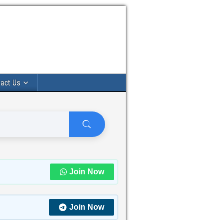
act Us
Join Now
Join Now