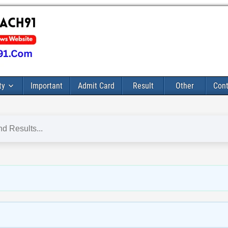
ty
Important
Admit Card
Result
Other
Cont