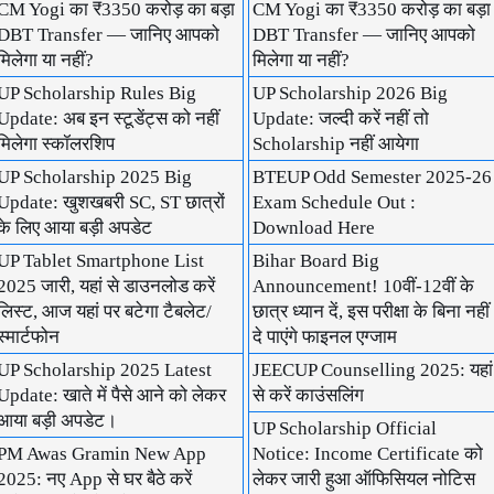
CM Yogi का ₹3350 करोड़ का बड़ा
CM Yogi का ₹3350 करोड़ का बड़ा
DBT Transfer — जानिए आपको
DBT Transfer — जानिए आपको
मिलेगा या नहीं?
मिलेगा या नहीं?
UP Scholarship Rules Big
UP Scholarship 2026 Big
Update: अब इन स्टूडेंट्स को नहीं
Update: जल्दी करें नहीं तो
मिलेगा स्कॉलरशिप
Scholarship नहीं आयेगा
UP Scholarship 2025 Big
BTEUP Odd Semester 2025-26
Update: खुशखबरी SC, ST छात्रों
Exam Schedule Out :
के लिए आया बड़ी अपडेट
Download Here
UP Tablet Smartphone List
Bihar Board Big
2025 जारी, यहां से डाउनलोड करें
Announcement! 10वीं-12वीं के
लिस्ट, आज यहां पर बटेगा टैबलेट/
छात्र ध्यान दें, इस परीक्षा के बिना नहीं
स्मार्टफोन
दे पाएंगे फाइनल एग्जाम
UP Scholarship 2025 Latest
JEECUP Counselling 2025: यहां
Update: खाते में पैसे आने को लेकर
से करें काउंसलिंग
आया बड़ी अपडेट।
UP Scholarship Official
PM Awas Gramin New App
Notice: Income Certificate को
2025: नए App से घर बैठे करें
लेकर जारी हुआ ऑफिसियल नोटिस