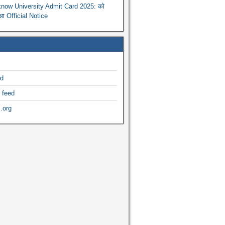
now University Admit Card 2025: को
ुआ Official Notice
ed
 feed
.org