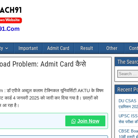
ty
Important
Admit Card
Result
Other
Cont
The Sear
ad Problem: Admit Card कैसे
Recent P
ॉ एपीजे अब्दुल कलाम टेक्निकल यूनिवर्सिटी AKTU के विषम
डमिट कार्ड 4 जनवरी 2025 को जारी कर दिया गया है। छात्रों को
DU CSAS Reg
म आ रहा है।
एडमिशन 2026
UPSC ISS A
Join Now
सेवा परीक्ष
CBSE Board
10वीं दूसरी ब