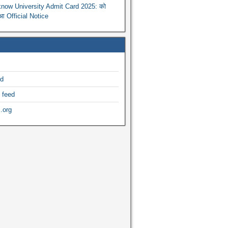
now University Admit Card 2025: को
ुआ Official Notice
ed
 feed
.org