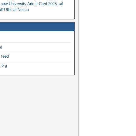
now University Admit Card 2025: को
ुआ Official Notice
ed
 feed
.org