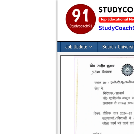
Job Update
Board / Universi