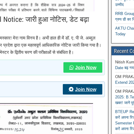
उम्मीद
RRB Group D
Notice: जारी हुआ नोटिस, डेट बढ़ा
ग्रुप डी का 
AKTU Chall
Today
! मेरा नाम विनय है। अभी हाल ही में डॉ. ए. पी जे. अब्दुल
 प्रदेश द्वारा एक महत्वपूर्ण आधिकारिक नोटिस जारी किया गया है।
Recent 
्टर के द्वितीय चरण की परीक्षाओं से संबंधित है।
Nitish Kum
Join Now
Date बढ़ गया
OM PRAK
Extend 202
Join Now
OM PRAK
2025: B.Tec
खबर! जानें प
BTEUP Reva
करें अपना र
Semester R
करें अपना रि