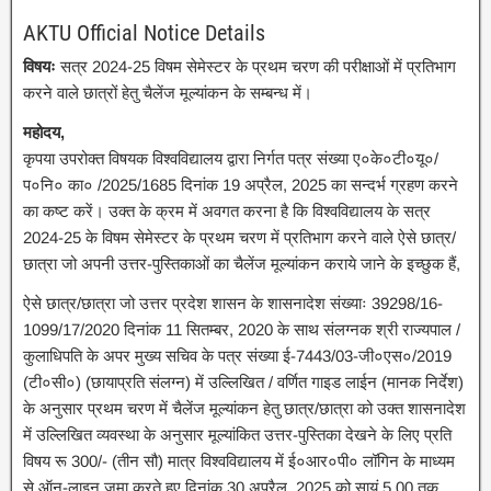
AKTU Official Notice Details
विषयः
सत्र 2024-25 विषम सेमेस्टर के प्रथम चरण की परीक्षाओं में प्रतिभाग
करने वाले छात्रों हेतु चैलेंज मूल्यांकन के सम्बन्ध में।
महोदय,
कृपया उपरोक्त विषयक विश्वविद्यालय द्वारा निर्गत पत्र संख्या ए०के०टी०यू०/
प०नि० का० /2025/1685 दिनांक 19 अप्रैल, 2025 का सन्दर्भ ग्रहण करने
का कष्ट करें। उक्त के क्रम में अवगत करना है कि विश्वविद्यालय के सत्र
2024-25 के विषम सेमेस्टर के प्रथम चरण में प्रतिभाग करने वाले ऐसे छात्र/
छात्रा जो अपनी उत्तर-पुस्तिकाओं का चैलेंज मूल्यांकन कराये जाने के इच्छुक हैं,
ऐसे छात्र/छात्रा जो उत्तर प्रदेश शासन के शासनादेश संख्याः 39298/16-
1099/17/2020 दिनांक 11 सितम्बर, 2020 के साथ संलग्नक श्री राज्यपाल /
कुलाधिपति के अपर मुख्य सचिव के पत्र संख्या ई-7443/03-जी०एस०/2019
(टी०सी०) (छायाप्रति संलग्न) में उल्लिखित / वर्णित गाइड लाईन (मानक निर्देश)
के अनुसार प्रथम चरण में चैलेंज मूल्यांकन हेतु छात्र/छात्रा को उक्त शासनादेश
में उल्लिखित व्यवस्था के अनुसार मूल्यांकित उत्तर-पुस्तिका देखने के लिए प्रति
विषय रू 300/- (तीन सौ) मात्र विश्वविद्यालय में ई०आर०पी० लॉगिन के माध्यम
से ऑन-लाइन जमा करते हुए दिनांक 30 अप्रैल, 2025 को सायं 5.00 तक