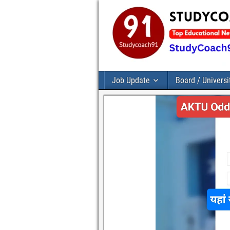
Job Update
Board / Universi