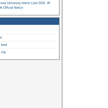
now University Admit Card 2025: को
ुआ Official Notice
ed
 feed
.org