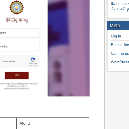
Ifa
on
Luck
लेकर जारी ह
Meta
Log in
Entries fe
Comments
WordPress
AKTU