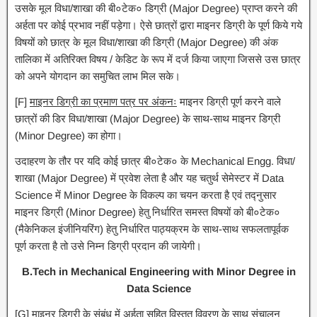
उसके मूल विधा/शाखा की बी०टेक० डिग्री (Major Degree) प्राप्त करने की
अर्हता पर कोई प्रभाव नहीं पड़ेगा। ऐसे छात्रों द्वारा माइनर डिग्री के पूर्ण किये गये
विषयों को छात्र के मूल विधा/शाखा की डिग्री (Major Degree) की अंक
तालिका में अतिरिक्त विषय / केडिट के रूप में दर्ज किया जाएगा जिससे उस छात्र
को अपने योगदान का समुचित लाभ मिल सके।
[F]
माइनर डिग्री का प्रमाण पत्र पर अंकनः
माइनर डिग्री पूर्ण करने वाले
छात्रों की डिर विधा/शाखा (Major Degree) के साथ-साथ माइनर डिग्री
(Minor Degree) का होगा।
उदाहरण के तौर पर यदि कोई छात्र बी०टेक० के Mechanical Engg. विधा/
शाखा (Major Degree) में प्रवेश लेता है और यह चतुर्थ सेमेस्टर में Data
Science में Minor Degree के विकल्प का चयन करता है एवं तद्नुसार
माइनर डिग्री (Minor Degree) हेतु निर्धारित समस्त विषयों को बी०टेक०
(मैकेनिकल इंजीनियरिंग) हेतु निर्धारित पाठ्यक्रम के साथ-साथ सफलतापूर्वक
पूर्ण करता है तो उसे निम्न डिग्री प्रदान की जायेगी।
B.Tech in Mechanical Engineering with Minor Degree in
Data Science
[G] माइनर डिग्री के संबंध में अर्हता सहित विस्तृत विवरण के साथ संचालन