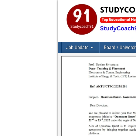
Job Update
Board / Universi