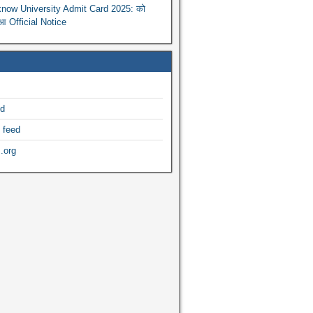
now University Admit Card 2025: को
ुआ Official Notice
ed
 feed
.org