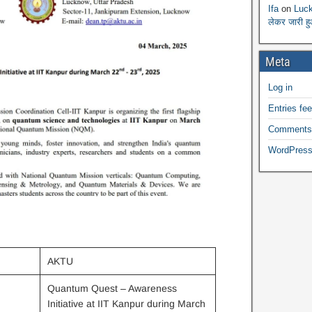
Ifa
on
Luck
लेकर जारी ह
Meta
Log in
Entries fe
Comments
WordPress
AKTU
Quantum Quest – Awareness
Initiative at IIT Kanpur during March