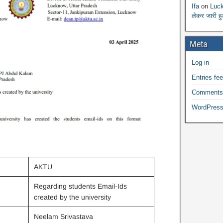
Ifa
on
Luck
लेकर जारी ह
Meta
Log in
Entries fe
Comments
WordPress
AKTU
Regarding students Email-Ids
created by the university
Neelam Srivastava