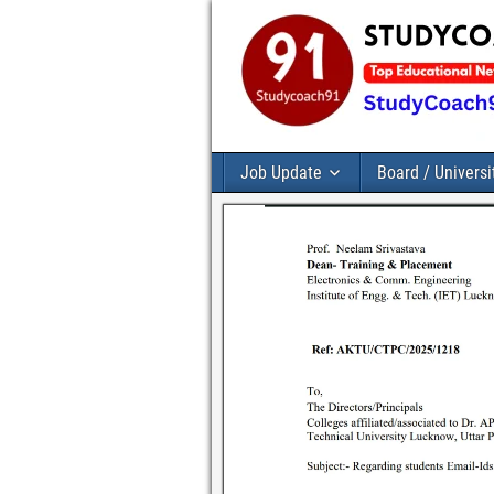
Job Update
Board / Universi