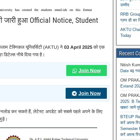
उम्मीद
RRB Group D
 जारी हुआ Official Notice, Student
ग्रुप डी का 
AKTU Chall
Today
कलाम टेक्निकल यूनिवर्सिटी (AKTU) ने
03 April 2025
को एक
Recent 
ा डिटेल्स नीचे दिया गया है।
Nitish Kum
Join Now
Date बढ़ गया
OM PRAK
Extend 202
Join Now
OM PRAK
2025: B.Tec
खबर! जानें प
ाउनलोड कर सकते हैं, लेटेस्ट अपडेट को सबसे पहले अपने के लिए
BTEUP Reva
ुड़े।
करें अपना र
Semester R
करें अपना रि