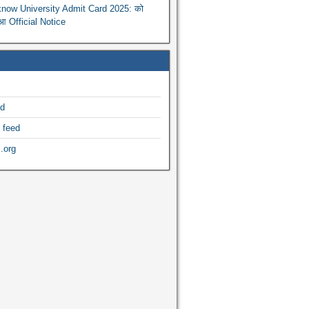
now University Admit Card 2025: को
ुआ Official Notice
ed
 feed
.org