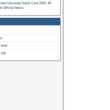
now University Admit Card 2025: को
ुआ Official Notice
ed
 feed
.org