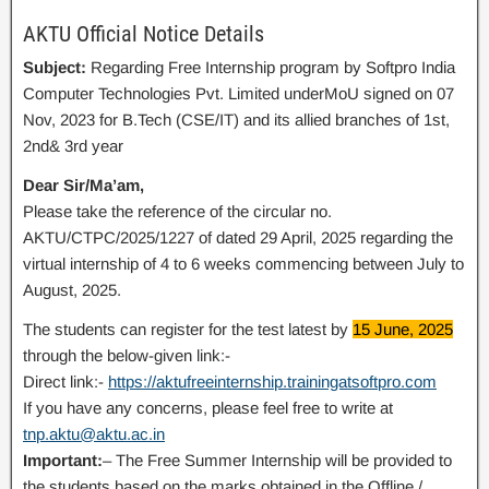
AKTU Official Notice Details
Subject:
Regarding Free Internship program by Softpro India
Computer Technologies Pvt. Limited underMoU signed on 07
Nov, 2023 for B.Tech (CSE/IT) and its allied branches of 1st,
2nd& 3rd year
Dear Sir/Ma’am,
Please take the reference of the circular no.
AKTU/CTPC/2025/1227 of dated 29 April, 2025 regarding the
virtual internship of 4 to 6 weeks commencing between July to
August, 2025.
The students can register for the test latest by
15 June, 2025
through the below-given link:-
Direct link:-
https://aktufreeinternship.trainingatsoftpro.com
If you have any concerns, please feel free to write at
tnp.aktu@aktu.ac.in
Important:
– The Free Summer Internship will be provided to
the students based on the marks obtained in the Offline /