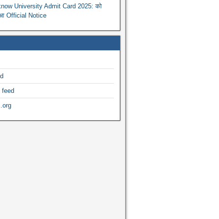
now University Admit Card 2025: को
ुआ Official Notice
ed
 feed
.org