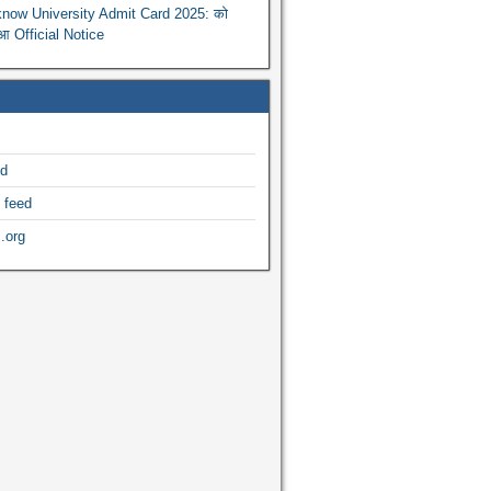
now University Admit Card 2025: को
ुआ Official Notice
ed
 feed
.org