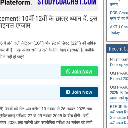
उम्मीद
RRB Group D
nt! 10वीं-12वीं के छात्र ध्यान दें, इस
ग्रुप डी का 
े फाइनल एग्जाम
AKTU Chall
Today
 में होने वाली मैट्रिक (10वीं) और इंटरमीडिएट (12वीं) की वार्षिक
Recent 
कर दी हैं। यह परीक्षा सभी छात्रों के लिए बेहद महत्वपूर्ण है, क्योंकि
ामिल नहीं हो पाएंगे।
Nitish Kum
Date बढ़ गया
Join Now
OM PRAK
Extend 202
OM PRAK
Join Now
2025: B.Tec
खबर! जानें प
BTEUP Reva
्योरी) विषयों की सेंट-अप परीक्षा 19 नवंबर से 26 नवंबर 2025 तक
करें अपना र
क्टिकल) परीक्षाएं 27 से 29 नवंबर 2025 के बीच होंगी . वहीं,
Semester R
नवंबर 2025 तक चलेगी और प्रायोगिक परीक्षा 24 नवंबर को होगी.​
करें अपना रि