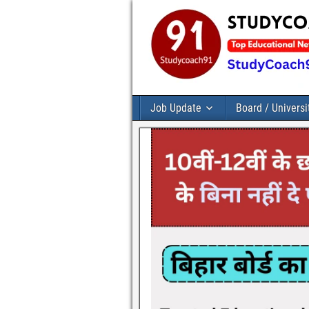
Job Update
Board / Universi