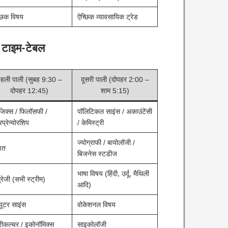
्छिक विषय
ऐच्छिक व्यावसायिक ट्रेड
का टाइम-टेबल
हली पाली (सुबह 9:30 –
दूसरी पाली (दोपहर 2:00 –
दोपहर 12:45)
शाम 5:15)
जिक्स / फिलॉसफी /
पॉलिटिकल साइंस / अकाउंटेंसी
रप्रेन्योरशिप ​
/ केमिस्ट्री ​
ज्योग्राफी / बायोलॉजी /
त ​
बिजनेस स्टडीज ​
भाषा विषय (हिंदी, उर्दू, मैथिली
्रेजी (सभी स्ट्रीम) ​
आदि) ​
्यूटर साइंस ​
वोकेशनल विषय ​
रीकल्चर / इकोनॉमिक्स ​
साइकोलॉजी ​