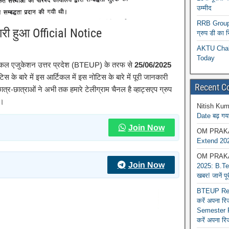
उम्मीद
RRB Group D
री हुआ Official Notice
ग्रुप डी का 
AKTU Chall
Today
िकल एजुकेशन उत्तर प्रदेश (BTEUP) के तरफ से
25/06/2025
े बारे में इस आर्टिकल में इस नोटिस के बारे में पूरी जानकारी
Recent 
ात्र-छात्राओं ने अभी तक हमारे टेलीग्राम चैनल है व्हाट्सएप ग्रुप
े।
Nitish Kum
Date बढ़ गया
Join Now
OM PRAK
Extend 202
OM PRAK
Join Now
2025: B.Tec
खबर! जानें प
BTEUP Reva
करें अपना र
Semester R
करें अपना रि