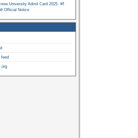
now University Admit Card 2025: को
ुआ Official Notice
ed
 feed
.org