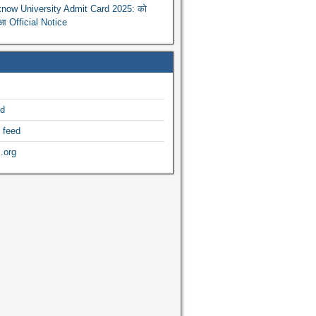
now University Admit Card 2025: को
ुआ Official Notice
ed
 feed
.org