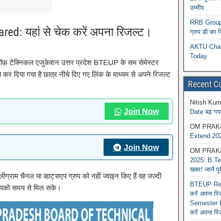
उम्मीद
RRB Group D
ed: यहां से चेक करें अपना रिजल्ट।
ग्रुप डी का 
AKTU Chall
Today
 टेक्निकल एजुकेशन उत्तर प्रदेश BTEUP के सम सेमेस्टर
कर दिया गया है छात्र नीचे दिए गए लिंक के माध्यम से अपने रिजल्ट
Recent 
Nitish Kum
Join Now
Date बढ़ गया
OM PRAK
Extend 202
Join Now
OM PRAK
2025: B.Tec
खबर! जानें प
ीग्राम चैनल या व्हाट्सएप ग्रुप को नहीं ज्वाइन किए हैं वह जल्दी
BTEUP Reva
आपको समय से मिल सके।
करें अपना र
Semester R
करें अपना रि