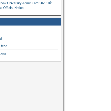
now University Admit Card 2025: को
ुआ Official Notice
ed
 feed
.org