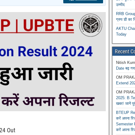
उम्मीद
RRB Group D
ग्रुप डी का 
AKTU Chall
Today
Recent 
Nitish Kum
Date बढ़ गया
OM PRAK
Extend 202
OM PRAK
2025: B.Tec
खबर! जानें प
BTEUP Reva
करें अपना र
Semester R
24 Out
करें अपना रि