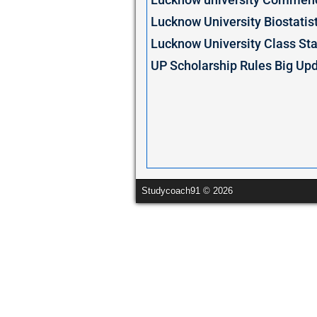
Lucknow University Biostatis
Lucknow University Class Star
UP Scholarship Rules Big Update:
Studycoach91 © 2026