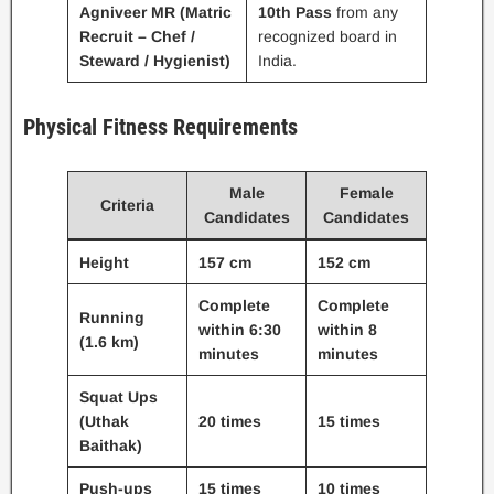
Agniveer MR (Matric
10th Pass
from any
Recruit – Chef /
recognized board in
Steward / Hygienist)
India.
Physical Fitness Requirements
Male
Female
Criteria
Candidates
Candidates
Height
157 cm
152 cm
Complete
Complete
Running
within 6:30
within 8
(1.6 km)
minutes
minutes
Squat Ups
(Uthak
20 times
15 times
Baithak)
Push-ups
15 times
10 times