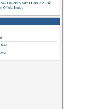
now University Admit Card 2025: को
ुआ Official Notice
ed
 feed
.org