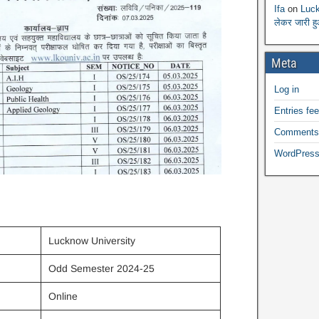
Ifa
on
Luck
लेकर जारी ह
Meta
Log in
Entries fe
Comments
WordPress
Lucknow University
Odd Semester 2024-25
Online