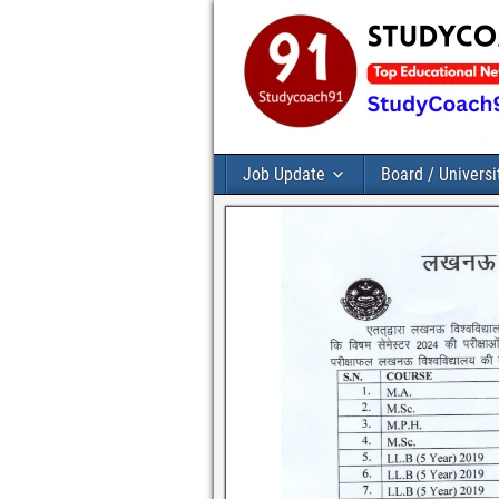
Job Update
Board / Universi