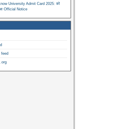
now University Admit Card 2025: को
ुआ Official Notice
ed
 feed
.org