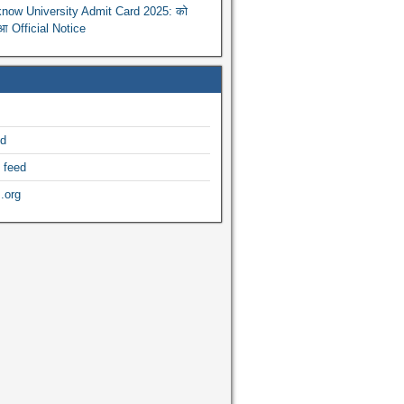
now University Admit Card 2025: को
ुआ Official Notice
ed
 feed
.org