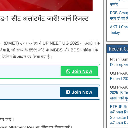
उम्मीद
RRB Group D
-1 सीट अलॉटमेंट जारी! जानें रिजल्ट
ग्रुप डी का 
AKTU Chall
Today
ेनिंग (DMET) उत्तर प्रदेश ने UP NEET UG 2025 काउंसलिंग के
Recent 
र दिया है, जो राज्य के 85% कोटे के MBBS और BDS एडमिशन के
स फिलिंग के आधार पर किया गया है।
Nitish Kum
Date बढ़ गया
Join Now
OM PRAK
Extend 202
OM PRAK
Join Now
2025: B.Tec
खबर! जानें प
BTEUP Reva
करें अपना र
Semester R
पर जाएं।
करें अपना रि
 Allotment Result” लिंक पर क्लिक करें।