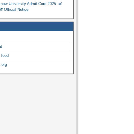
now University Admit Card 2025: को
ुआ Official Notice
ed
 feed
.org