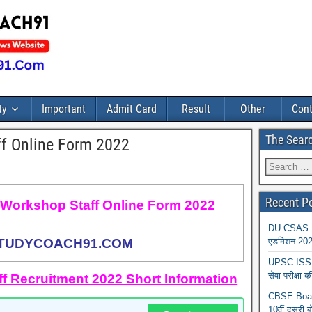
ty
Important
Admit Card
Result
Other
Cont
The Sear
ff Online Form 2022
Recent P
 Workshop Staff Online Form 2022
DU CSAS Reg
TUDYCOACH91.COM
एडमिशन 2026
UPSC ISS A
सेवा परीक्ष
f Recruitment 2022 Short Information
CBSE Board
10वीं दूसरी ब