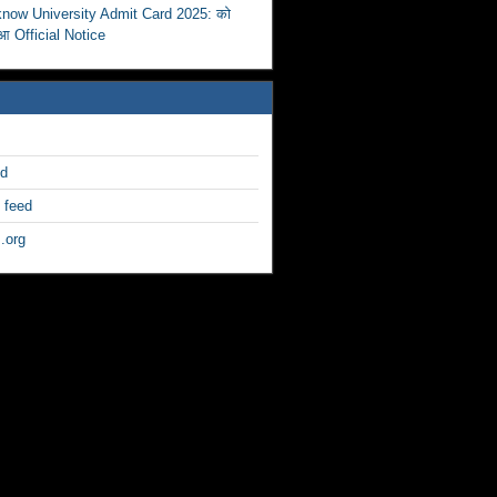
now University Admit Card 2025: को
ुआ Official Notice
ed
 feed
.org