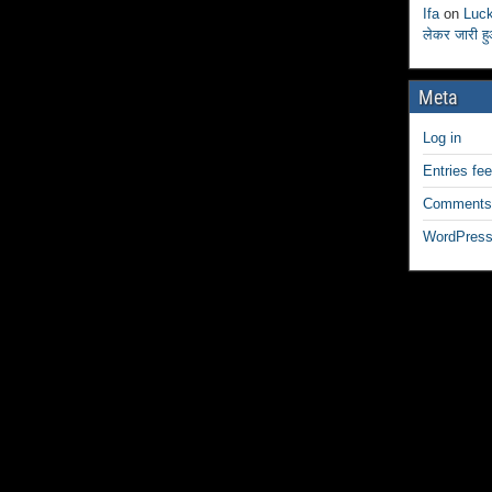
Ifa
on
Luck
लेकर जारी ह
Meta
Log in
Entries fe
Comments
WordPress