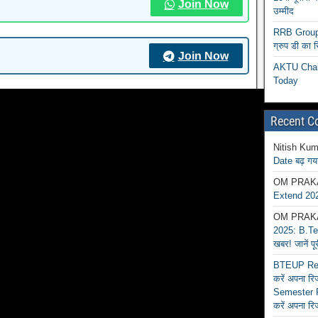
Join Now
उम्मीद
RRB Group D
ग्रुप डी का 
Join Now
AKTU Chall
Today
Recent 
Nitish Kum
Date बढ़ गया
OM PRAK
Extend 202
OM PRAK
2025: B.Tec
खबर! जानें प
BTEUP Reva
करें अपना र
Semester R
करें अपना रि