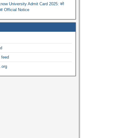
now University Admit Card 2025: को
ुआ Official Notice
ed
 feed
.org