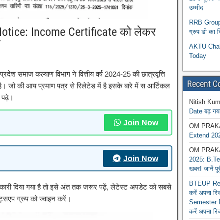
उम्मीद
RRB Group D
Notice: Income Certificate को लेकर
ग्रुप डी का 
स
AKTU Chall
Today
देश समाज कल्याण विभाग ने वित्तीय वर्ष 2024-25 की छात्रवृत्ति
Recent 
जो की आय प्रमाण पत्र से रिलेटेड में है इसके बारे में स आर्टिकल
र पढ़े।
Nitish Kum
Date बढ़ गया
Join Now
OM PRAK
Extend 202
OM PRAK
Join Now
2025: B.Tec
खबर! जानें प
BTEUP Reva
कारी दिया गया है तो इसे अंत तक जरूर पढ़ें, लेटेस्ट अपडेट को सबसे
करें अपना र
ाट्सएप ग्रुप को ज्वाइन करें।
Semester R
करें अपना रि