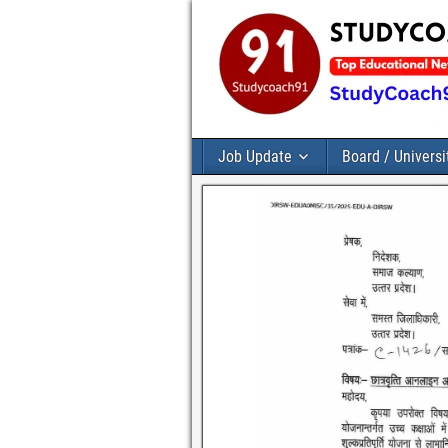
Job Update
Board / Universi