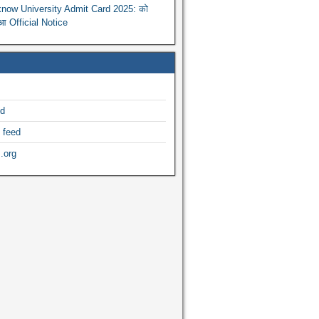
now University Admit Card 2025: को
ुआ Official Notice
ed
 feed
.org