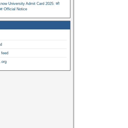
now University Admit Card 2025: को
ुआ Official Notice
ed
 feed
.org