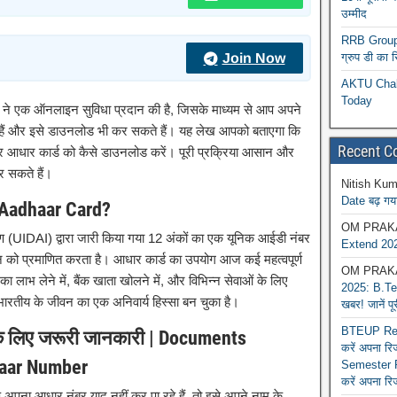
उम्मीद
RRB Group D
Join Now
ग्रुप डी का 
AKTU Chall
Today
AI ने एक ऑनलाइन सुविधा प्रदान की है, जिसके माध्यम से आप अपने
ैं और इसे डाउनलोड भी कर सकते हैं। यह लेख आपको बताएगा कि
Recent 
र आधार कार्ड को कैसे डाउनलोड करें। पूरी प्रक्रिया आसान और
र सकते हैं।
Nitish Kum
Date बढ़ गया
s Aadhaar Card?
OM PRAK
ण (UIDAI) द्वारा जारी किया गया 12 अंकों का एक यूनिक आईडी नंबर
Extend 202
न को प्रमाणित करता है। आधार कार्ड का उपयोग आज कई महत्वपूर्ण
OM PRAK
 का लाभ लेने में, बैंक खाता खोलने में, और विभिन्न सेवाओं के लिए
2025: B.Tec
 भारतीय के जीवन का एक अनिवार्य हिस्सा बन चुका है।
खबर! जानें प
BTEUP Reva
के लिए जरूरी जानकारी | Documents
करें अपना र
haar Number
Semester R
करें अपना रि
पना आधार नंबर याद नहीं कर पा रहे हैं, तो इसे अपने नाम के