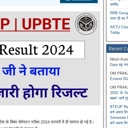
उम्मीद
RRB Group D
ग्रुप डी का 
AKTU Chall
Today
Recent 
Nitish Kum
Date बढ़ गया
OM PRAK
Extend 202
OM PRAK
2025: B.Tec
खबर! जानें प
BTEUP Reva
करें अपना र
Semester R
ेश के विषम सेमेस्टर परीक्षा 2024 फरवरी में ही समाप्त हो गई है।
करें अपना रि