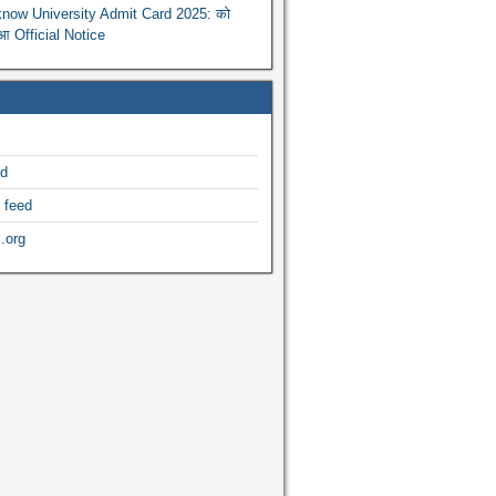
now University Admit Card 2025: को
ुआ Official Notice
ed
 feed
.org