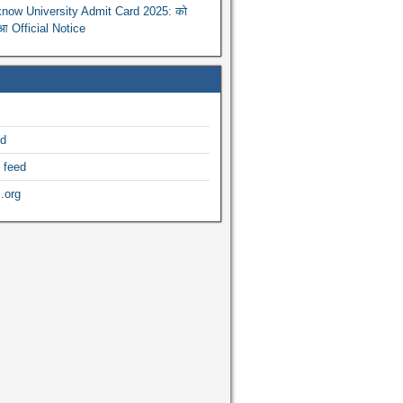
now University Admit Card 2025: को
ुआ Official Notice
ed
 feed
.org