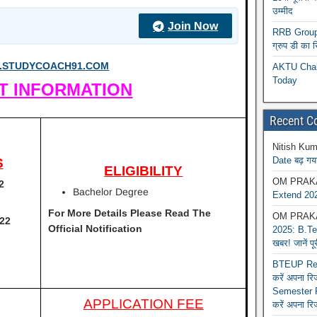
उम्मीद
Join Now
RRB Group D
ग्रुप डी का 
STUDYCOACH91.COM
AKTU Chall
Today
T INFORMATION
Recent 
Nitish Kum
Date बढ़ गया
S
ELIGIBILITY
OM PRAK
2
Bachelor Degree
Extend 202
For More Details Please Read The
OM PRAK
022
Official Notification
2025: B.Tec
खबर! जानें प
BTEUP Reva
करें अपना र
Semester R
APPLICATION FEE
करें अपना रि