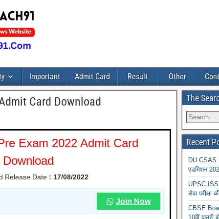
ty
Important
Admit Card
Result
Other
Cont
The Sear
m Admit Card Download
 Pre Exam 2022 Admit Card
Recent P
Download
DU CSAS Reg
एडमिशन 2026
d Release Date
:
17/08/2022
UPSC ISS A
सेवा परीक्ष
Join Now
CBSE Board
10वीं दूसरी ब