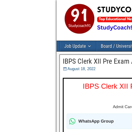
Job Update
Board / Universi
IBPS Clerk XII Pre Exa
August 18, 2022
IBPS Clerk XII
Admit Car
WhatsApp Group