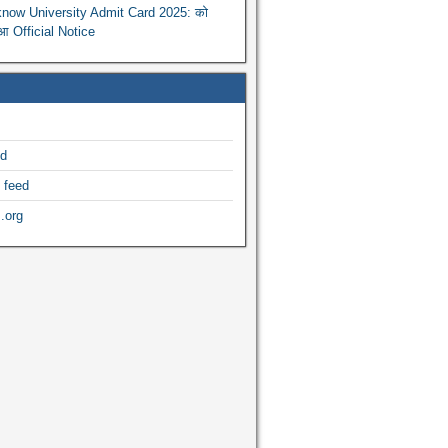
now University Admit Card 2025: को
ुआ Official Notice
ed
 feed
.org