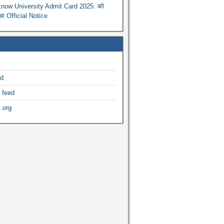
now University Admit Card 2025: को
ुआ Official Notice
ed
 feed
.org