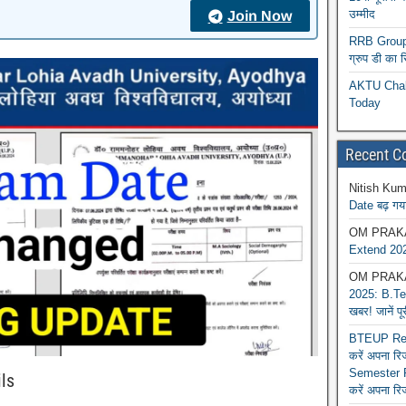
उम्मीद
Join Now
RRB Group D
ग्रुप डी का 
AKTU Chall
Today
Recent 
Nitish Kum
Date बढ़ गया
OM PRAK
Extend 202
OM PRAK
2025: B.Tec
खबर! जानें प
BTEUP Reva
करें अपना र
Semester R
ls
करें अपना रि